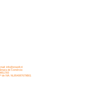
-mail:
info@enwell.nl
âmara de Comércio:
0851783
.º de IVA: NL854087679B01