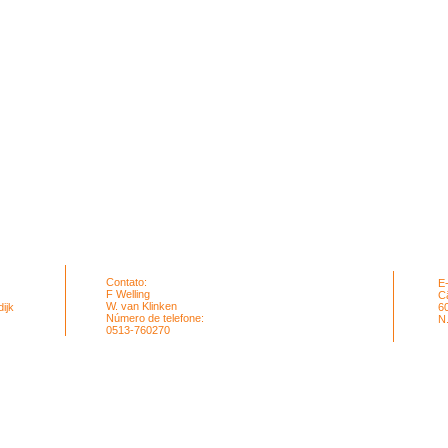
Contato:
E
F Welling
C
W. van Klinken
ijk
6
Número de telefone:
N
0513-760270