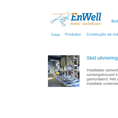
Bed
Casa
Produtos
Construção de má
Casa
Skid uitvoering
Installaties samen
samengebouwd kunn
gemonteerd. Het vo
installatie onderde