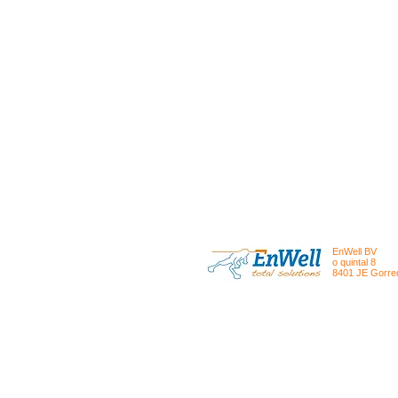
EnWell BV
o quintal 8
8401 JE Gorred