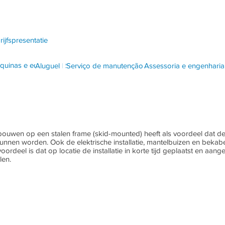
rijfspresentatie
quinas e equipamentos
Aluguel
Aluguel
Serviço de manutenção
Serviço de manutenção
Assessoria e engenharia
bouwen op een stalen frame (skid-mounted) heeft als voordeel dat de i
en worden. Ook de elektrische installatie, mantelbuizen en bekabe
ordeel is dat op locatie de installatie in korte tijd geplaatst en aa
len.