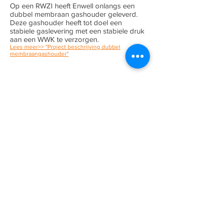
Op een RWZI heeft Enwell onlangs een
dubbel membraan gashouder geleverd.
Deze gashouder heeft tot doel een
stabiele gaslevering met een stabiele druk
aan een WWK te verzorgen.
Lees meer>> "Project beschrijving dubbel
membraangashouder"
Biogas fakkel E-LT-500
Biogas fakkel RWZI
Voor het affakkelen van biogas afkomstig
van de slibgisting op een
rioolwaterzuivering heeft Enwell een
biogas fakkel geleverd en in bedrijf
gesteld. De biogas fakkel wordt opgestart
op het moment dat er een surplus aan
biogas geproduceerd wordt of indien er